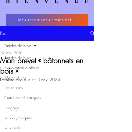
BIENVENUE
BIENVENUE
Mes références : matériel...
Post
Articles de blog
19 sept. 2020
Articles de blog
Mon brevet « bâtonnets en
Exploitation d'album
bois »
Motricité fine
Dernière mise à jour :
3 nov. 2024
Les saisons
Outils mathématiques
Langage
Jeux olympiques
Jeux péda