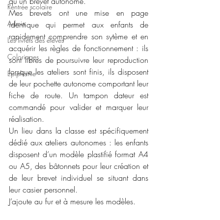
qu’un brevet autonome.
Rentrée scolaire
Mes brevets ont une mise en page 
Admin
identique qui permet aux enfants de 
rapidement comprendre son sytème et en 
Les livrets des élèves
acquérir les règles de fonctionnement : ils 
Coloriages
sont libres de poursuivre leur reproduction 
lorsque les ateliers sont finis, ils disposent 
Epiphanie
de leur pochette autonome comportant leur 
fiche de route. Un tampon dateur est 
commandé pour valider et marquer leur 
réalisation.
Un lieu dans la classe est spécifiquement 
dédié aux ateliers autonomes : les enfants 
disposent d’un modèle plastifié format A4 
ou A5, des bâtonnets pour leur création et 
de leur brevet individuel se situant dans 
leur casier personnel.
J’ajoute au fur et à mesure les modèles.