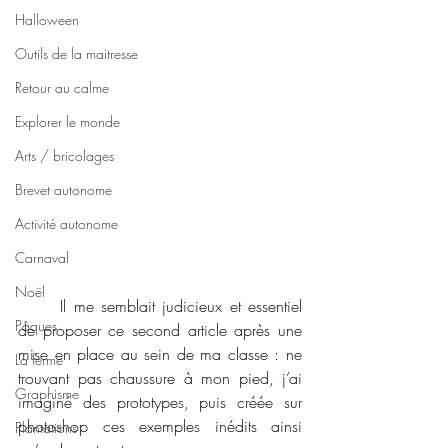
Halloween
Outils de la maitresse
Retour au calme
Explorer le monde
Arts / bricolages
Brevet autonome
Activité autonome
Carnaval
Noël
	Il me semblait judicieux et essentiel 
Pâques
de proposer ce second article après une 
mise en place au sein de ma classe : ne 
La ferme
trouvant pas chaussure à mon pied, j’ai 
Graphisme
imaginé des prototypes, puis créée sur 
photoshop ces exemples inédits ainsi 
Plantations