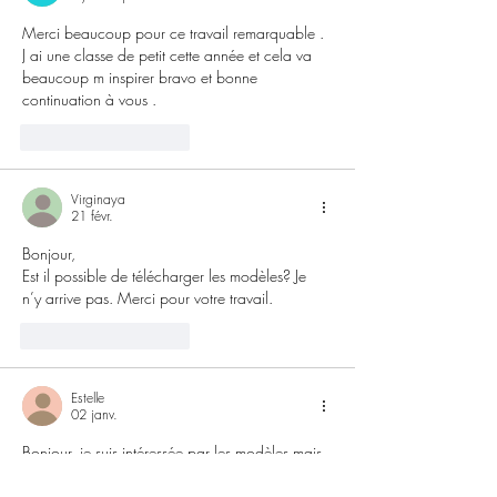
Merci beaucoup pour ce travail remarquable . 
J ai une classe de petit cette année et cela va 
beaucoup m inspirer bravo et bonne 
continuation à vous . 
J'aime
Répondre
Virginaya
21 févr.
Bonjour, 
Est il possible de télécharger les modèles? Je 
n’y arrive pas. Merci pour votre travail. 
J'aime
Répondre
Estelle
02 janv.
Bonjour, je suis intéressée par les modèles mais 
je ne les trouve pas sur la page, est-ce que 
vous pouvez m'indiquer où les télécharger ? 