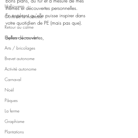
bons plans, au fur et à mesure de mes 
Halloween
thèmes et découvertes personnelles.
En espérant qu'elle puisse inspirer dans 
Outils de la maitresse
votre quotidien de PE (mais pas que).
Retour au calme
Belles découvertes,
Explorer le monde
Arts / bricolages
Brevet autonome
Activité autonome
Carnaval
Noël
Pâques
La ferme
Graphisme
Plantations