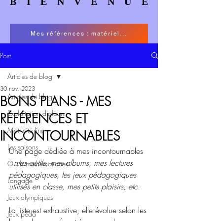
BIENVENUE
BIENVENUE
Mes références : matériel...
Post
Articles de blog
30 nov. 2023
Articles de blog
BONS PLANS - MES
Exploitation d'album
RÉFÉRENCES ET
Motricité fine
INCONTOURNABLES
Les saisons
Une page dédiée à mes incontournables 
: 
mes outils, mes albums, mes lectures 
Outils mathématiques
pédagogiques, les jeux pédagogiques 
Langage
utilisés en classe, mes petits plaisirs, etc.
Jeux olympiques
La liste est exhaustive, elle évolue selon les 
Jeux péda