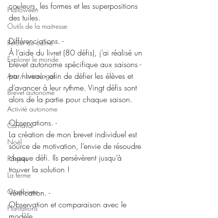
couleurs, les formes et les superpositions 
Halloween
des tuiles.
Outils de la maitresse
Différenciations. -
Retour au calme
À l’aide du livret (80 défis), j’ai réalisé un 
Explorer le monde
brevet autonome spécifique aux saisons - 
par niveau - afin de défier les élèves et 
Arts / bricolages
d’avancer à leur rythme. Vingt défis sont 
Brevet autonome
alors de la partie pour chaque saison.
Activité autonome
Observations. -
Carnaval
La création de mon brevet individuel est 
Noël
source de motivation, l’envie de résoudre 
chaque défi. Ils persévèrent jusqu’à 
Pâques
trouver la solution ! 
La ferme
Graphisme
Vérification. -
Observation et comparaison avec le 
Plantations
modèle.