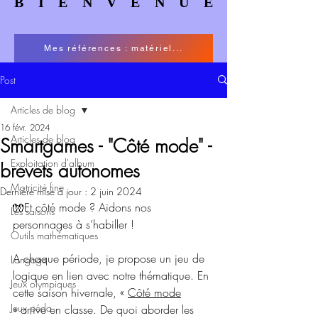
BIENVENUE
BIENVENUE
Mes références : matériel...
Post
Articles de blog
16 févr. 2024
Articles de blog
Smartgames - "Côté mode" -
Exploitation d'album
brevets autonomes
Motricité fine
Dernière mise à jour :
2 juin 2024
🧤Et côté mode ? Aidons nos 
Les saisons
personnages à s’habiller !
Outils mathématiques
A chaque période, je propose un jeu de 
Langage
logique en lien avec notre thématique. En 
Jeux olympiques
cette saison hivernale, « 
Côté mode
Jeux péda
» arrive en classe. De quoi aborder les 