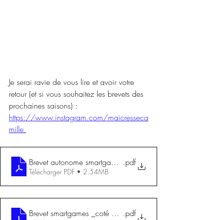
Je serai ravie de vous lire et avoir votre 
retour (et si vous souhaitez les brevets des 
prochaines saisons) : 
https://www.instagram.com/maicresseca
mille
Brevet autonome smartgames _coté mode_ - HIVER
.pdf
Télécharger PDF • 2.54MB
Brevet smartgames _coté mode_ - PRINTEMPS
.pdf