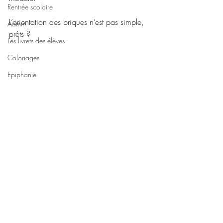
Rentrée scolaire
L’orientation des briques n’est pas simple, 
Admin
prêts ?
Les livrets des élèves
Coloriages
Epiphanie