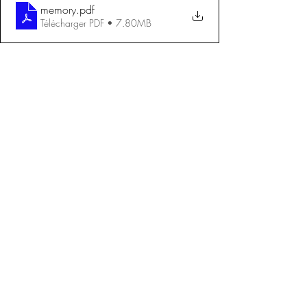
memory
.pdf
Télécharger PDF • 7.80MB