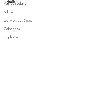
Extraits
 :
Rentrée scolaire
Admin
Les livrets des élèves
Coloriages
Epiphanie