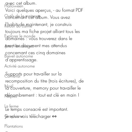
avec cet album.
Halloween
Voici quelques aperçus, - au format PDF 
Outils de la maitresse
concernant cet album. Vous avez 
l'habitude maintenant, je construis 
Retour au calme
toujours ma fiche projet alliant tous les 
Explorer le monde
domaines : vous trouverez dans le 
premier document mes attendus 
Arts / bricolages
concernant ces cinq domaines 
Brevet autonome
d'apprentissage. 
Activité autonome
Supports pour travailler sur la 
Carnaval
recomposition du titre (trois écritures), de 
Noël
la couverture, memory pour travailler le 
dénombrement : tout est clé en main !
Pâques
La ferme
Le temps consacré est important.
Je vous vois télécharger 👀 
Graphisme
Plantations