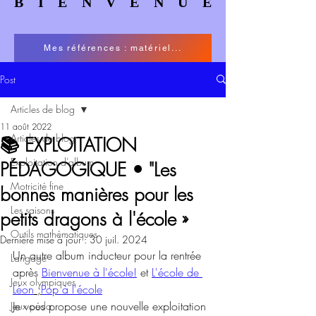
BIENVENUE
BIENVENUE
Mes références : matériel...
Post
Articles de blog
11 août 2022
Articles de blog
📚 EXPLOITATION
Exploitation d'album
PÉDAGOGIQUE • "Les
Motricité fine
bonnes manières pour les
Les saisons
petits dragons à l'école »
Outils mathématiques
Dernière mise à jour :
30 juil. 2024
Un autre album inducteur pour la rentrée 
Langage
après 
Bienvenue à l'école!
 et 
L'école de 
Jeux olympiques
Léon
 ;
Pop à l'école
Je vous propose une nouvelle exploitation 
Jeux péda