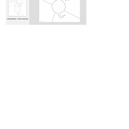
LA CLASSE
M A I C R E S S E C A M I L L E
DE
S'abonner
© 2024
@laclassedemaicressecamille