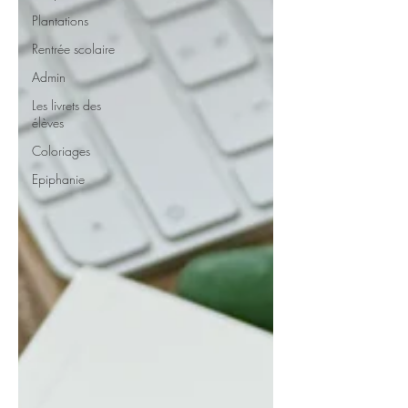
Plantations
Rentrée scolaire
Admin
Les livrets des
élèves
Coloriages
Epiphanie