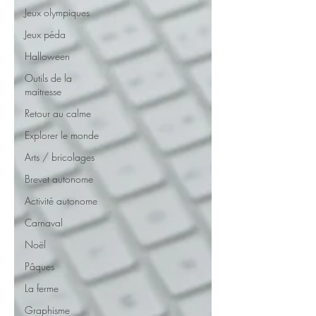
Jeux olympiques
Jeux péda
Halloween
Outils de la
maitresse
Retour au calme
Explorer le monde
Arts / bricolages
Brevet autonome
Activité autonome
Carnaval
Noël
Pâques
La ferme
Graphisme