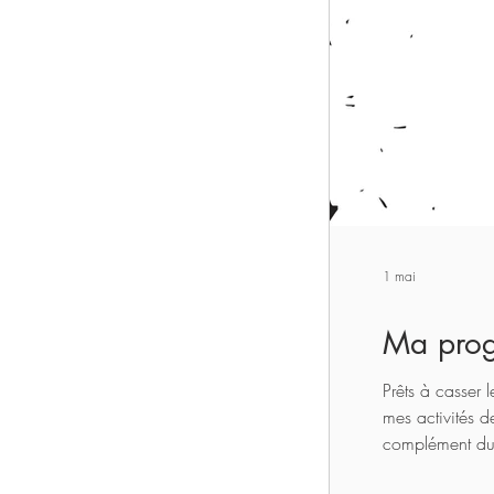
1 mai
Ma prog
Prêts à casser 
mes activités 
complément du 
https://www.l