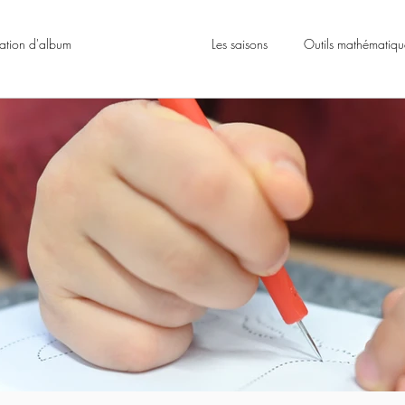
tation d'album
Motricité fine
Les saisons
Outils mathématiqu
lympiques
Jeux péda
Halloween
Outils de la maitresse
Explorer le monde
Arts / bricolages
Brevet autonome
Carnaval
Noël
Pâques
La ferme
Graphisme
Admin
Les livrets des élèves
Coloriages
Epiphanie