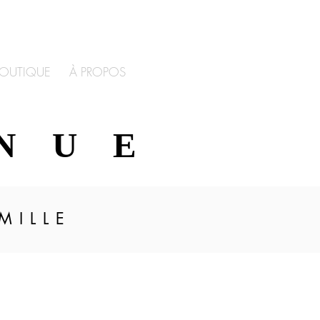
OUTIQUE
À PROPOS
NUE
NUE
MILLE