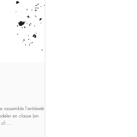
e rassemble l'entièreté de
deler en classe (en
 cf:
les-pour-développer-sa-