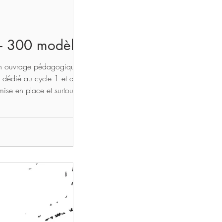
 - 300 modèles
mon ouvrage pédagogique « Le
 dédié au cycle 1 et adapté
e en place et surtout, des
tistique. Chaque projet est