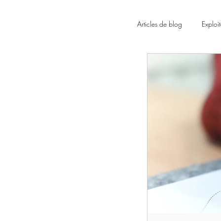
Articles de blog
Exploi
Langage
Jeux o
Retour au calme
Activité autonome
Rentrée scolaire