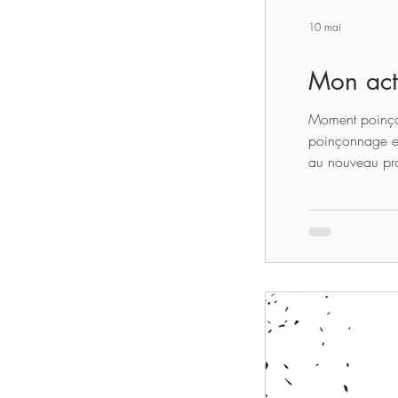
10 mai
Mon act
Moment poinçon
poinçonnage en
au nouveau pro
idées de mises
détaillé - étap