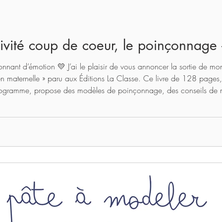
ivité coup de coeur, le poinçonnage
nant d’émotion 💛 J’ai le plaisir de vous annoncer la sortie de 
 maternelle » paru aux Éditions La Classe. Ce livre de 128 pages,
gramme, propose des modèles de poinçonnage, des conseils de mis
 en valeur : derrière chaque modèle poinçonné se cache un projet ar
e par étape - avec des propositions de