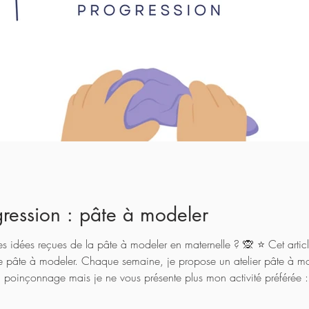
ression : pâte à modeler
les idées reçues de la pâte à modeler en maternelle ? 🙊 ⭐️ Cet articl
de pâte à modeler. Chaque semaine, je propose un atelier pâte à mo
poinçonnage mais je ne vous présente plus mon activité préférée :
aclassedemaicressecamille.com/post/ebook-poinçonnage-300-modè