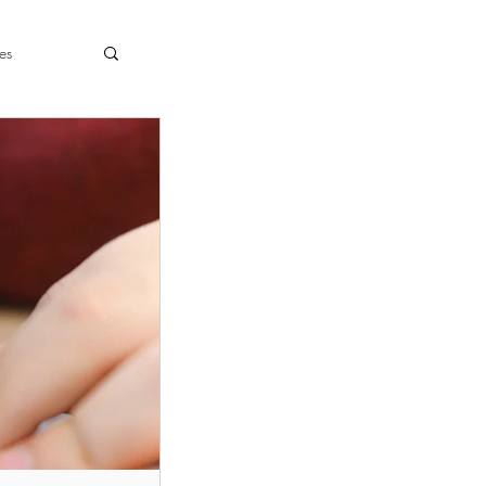
es
Plantations